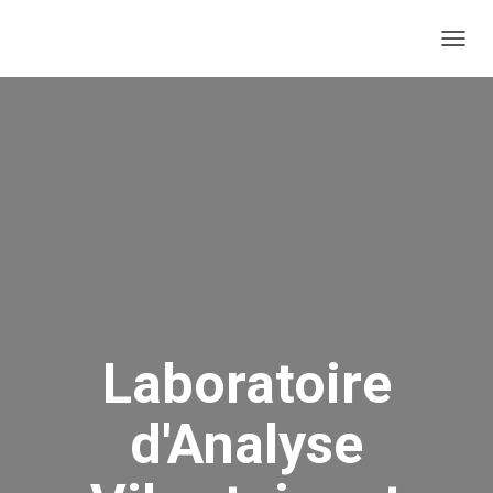
T
O
G
G
L
E
N
A
V
I
G
A
T
I
O
Laboratoire
N
d'Analyse