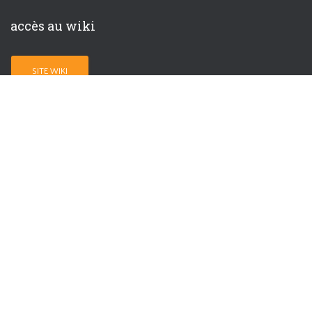
accès au wiki
plateforme GitLab
Laboratoire d’Analyse Vibratoire et Acoustique
Département de Génie Mécanique
École Polytechnique de Montréal
C.P. 6079, Succ. Centre-ville
Montréal, Québec, Canada, H3C 3A7