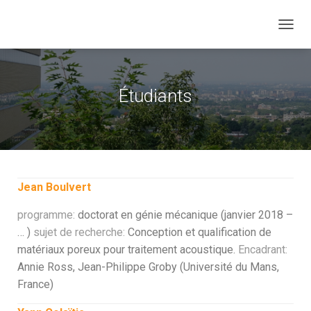
T
O
G
G
L
Étudiants
E
N
A
V
I
G
A
Jean Boulvert
T
I
programme:
doctorat en génie mécanique (janvier 2018 –
O
N
… )
sujet de recherche:
Conception et qualification de
matériaux poreux pour traitement acoustique.
Encadrant:
Annie Ross, Jean-Philippe Groby (Université du Mans,
France)