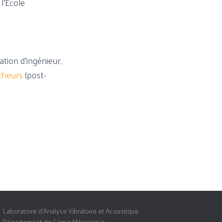
l’École
tion d’ingénieur,
cheurs
(post-
Laboratoire d’Analyse Vibratoire et Acoustique
Département de Génie Mécanique