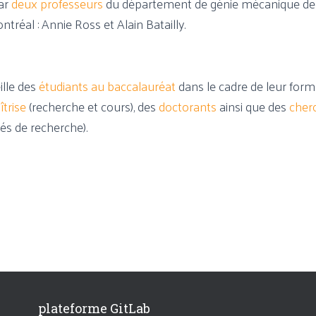
par
deux professeurs
du département de génie mécanique de 
tréal : Annie Ross et Alain Batailly.
ille des
étudiants au baccalauréat
dans le cadre de leur forma
trise
(recherche et cours), des
doctorants
ainsi que des
cher
és de recherche).
plateforme GitLab