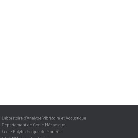
Laboratoire d’Analyse Vibratoire et Acoustique
Département de Génie Mécanique
École Polytechnique de Montréal